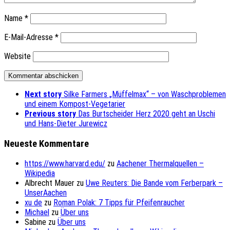
Name
*
E-Mail-Adresse
*
Website
Next story
Silke Farmers „Müffelmax“ – von Waschproblemen
und einem Kompost-Vegetarier
Previous story
Das Burtscheider Herz 2020 geht an Uschi
und Hans-Dieter Jurewicz
Neueste Kommentare
https://www.harvard.edu/
zu
Aachener Thermalquellen –
Wikipedia
Albrecht Mauer
zu
Uwe Reuters: Die Bande vom Ferberpark –
UnserAachen
xu de
zu
Roman Polak: 7 Tipps für Pfeifenraucher
Michael
zu
Über uns
Sabine
zu
Über uns