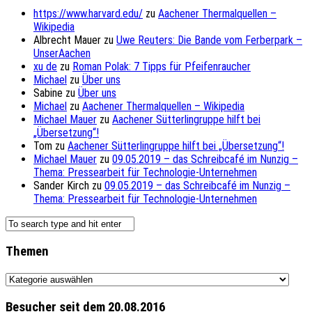
https://www.harvard.edu/
zu
Aachener Thermalquellen –
Wikipedia
Albrecht Mauer
zu
Uwe Reuters: Die Bande vom Ferberpark –
UnserAachen
xu de
zu
Roman Polak: 7 Tipps für Pfeifenraucher
Michael
zu
Über uns
Sabine
zu
Über uns
Michael
zu
Aachener Thermalquellen – Wikipedia
Michael Mauer
zu
Aachener Sütterlingruppe hilft bei
„Übersetzung“!
Tom
zu
Aachener Sütterlingruppe hilft bei „Übersetzung“!
Michael Mauer
zu
09.05.2019 – das Schreibcafé im Nunzig –
Thema: Pressearbeit für Technologie-Unternehmen
Sander Kirch
zu
09.05.2019 – das Schreibcafé im Nunzig –
Thema: Pressearbeit für Technologie-Unternehmen
Themen
Themen
Besucher seit dem 20.08.2016