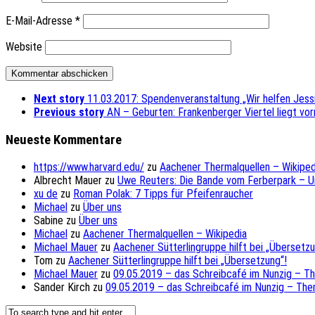
E-Mail-Adresse
*
Website
Next story
11.03.2017: Spendenveranstaltung „Wir helfen Jess
Previous story
AN – Geburten: Frankenberger Viertel liegt vor
Neueste Kommentare
https://www.harvard.edu/
zu
Aachener Thermalquellen – Wikiped
Albrecht Mauer
zu
Uwe Reuters: Die Bande vom Ferberpark – 
xu de
zu
Roman Polak: 7 Tipps für Pfeifenraucher
Michael
zu
Über uns
Sabine
zu
Über uns
Michael
zu
Aachener Thermalquellen – Wikipedia
Michael Mauer
zu
Aachener Sütterlingruppe hilft bei „Übersetzu
Tom
zu
Aachener Sütterlingruppe hilft bei „Übersetzung“!
Michael Mauer
zu
09.05.2019 – das Schreibcafé im Nunzig – T
Sander Kirch
zu
09.05.2019 – das Schreibcafé im Nunzig – The