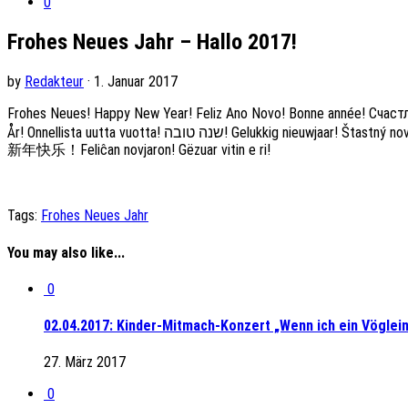
0
Frohes Neues Jahr – Hallo 2017!
by
Redakteur
· 1. Januar 2017
Frohes Neues! Happy New Year! Feliz Ano Novo! Bonne année! 
År! Onnellista uutta vuotta! שנה טובה! Gelukkig nieuwjaar! Štastný nový rok! Sretna Nova godina! عام جديد سعيد ! Ευτυχισμένος ο καινούργιος χρόνος! نايا سال مبارک هو! Manigong bagong taon! La Mulţi Ani!
新年快乐！Feliĉan novjaron! Gëzuar vitin e ri!
Tags:
Frohes Neues Jahr
You may also like...
0
02.04.2017: Kinder-Mitmach-Konzert „Wenn ich ein Vöglein
27. März 2017
0