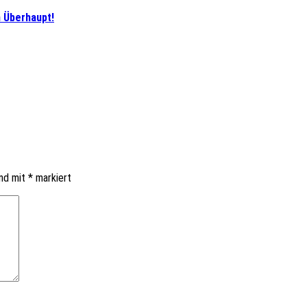
m Überhaupt!
ind mit
*
markiert