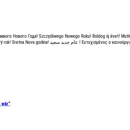
Счастливого Нового Года! Szczęśliwego Nowego Roku! Boldog új
 wär“