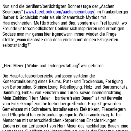
Nun sind die berühmt/berüchtigten Donnerstage der „Aachen
Scumbags“ (
www.facebook.com/aachenscumbags
) im Frankenberger
Barber & Socialclub mehr als ein Stammtisch-Mythos mit
Haareschneiden, Mettbrötchen und Bier, sondern ein Treffpunkt, wo
Freunde unterschiedlichster Couleur sich inspirieren und ermutigen.
Sodass man mir genau hier irgendwann immer wieder die Frage
stellte „wann machste dich denn endlich mit deinen Fähigkeiten
selbstständig?“
„Herr Meier | Wohn- und Ladengestaltung“ war geboren.
Die Hauptaufgabenbereiche umfassen seitdem die
Konzeptualisierung eines Raums, Putz- und Trockenbau, Fertigung
von Betonteilen, Steinsetzung, Kabellegung, Holz- und Bautenschutz,
Dämmung, Einbau von Fenstern und Türen, sowie Inneneinrichtung.
Mein Ziehkind “Herr Meier – barrierefreies Bauen“ ist mittlerweile
vom Einzelkampf zum betriebeübergreifenden Projekt geworden.
Gemeinsam mit Schreinern, Installateuren, Elektrikern, Fliesenlegern
und Pflegekräften entstanden geeignete Wohnraumkonzepte für
Menschen mit unterschiedlichen körperlichen Einschränkungen.
Zudem ist ein Leitaspekt von Herr Meier das nachhaltige Bauen, eine