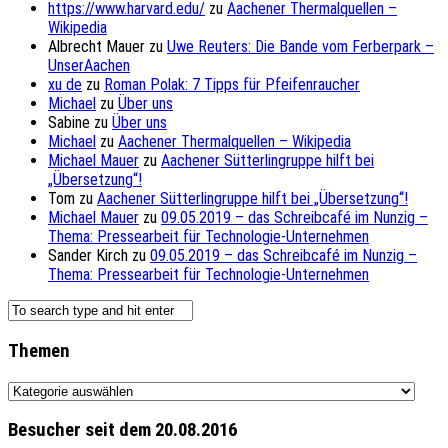
https://www.harvard.edu/
zu
Aachener Thermalquellen –
Wikipedia
Albrecht Mauer
zu
Uwe Reuters: Die Bande vom Ferberpark –
UnserAachen
xu de
zu
Roman Polak: 7 Tipps für Pfeifenraucher
Michael
zu
Über uns
Sabine
zu
Über uns
Michael
zu
Aachener Thermalquellen – Wikipedia
Michael Mauer
zu
Aachener Sütterlingruppe hilft bei
„Übersetzung“!
Tom
zu
Aachener Sütterlingruppe hilft bei „Übersetzung“!
Michael Mauer
zu
09.05.2019 – das Schreibcafé im Nunzig –
Thema: Pressearbeit für Technologie-Unternehmen
Sander Kirch
zu
09.05.2019 – das Schreibcafé im Nunzig –
Thema: Pressearbeit für Technologie-Unternehmen
Themen
Themen
Besucher seit dem 20.08.2016